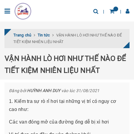
Trang chủ
Tin tức
VẬN HÀNH LÒ HƠI NHƯ THẾ NÀO ĐỂ
TIẾT KIỆM NHIÊN LIỆU NHẤT
VẬN HÀNH LÒ HƠI NHƯ THẾ NÀO ĐỂ
TIẾT KIỆM NHIÊN LIỆU NHẤT
Đăng bởi
HUỲNH ANH DUY
vào lúc 31/08/2021
1. Kiểm tra sự rò rỉ hơi tại những vị trí có nguy cơ
cao như:
Các van đóng mở của đường ống dễ bị xì hơi