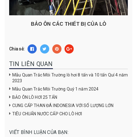
BẢO ÔN CÁC THIẾT BỊ CỦA LÒ
Chia sẻ:
TIN LIÊN QUAN
Mẫu Quan Trắc Môi Trường lò hơi 8 tấn và 10 tấn Quí 4 năm
2023
Mẫu Quan Trắc Môi Trường Quý 1 năm 2024
BẢO ÔN LÒ HƠI 25 TẤN
CUNG CẤP THAN ĐÁ INDONESIA VỚI SỐ LƯỢNG LỚN
TIÊU CHUẨN NƯỚC CẤP CHO LÒ HƠI
VIẾT BÌNH LUẬN CỦA BẠN: