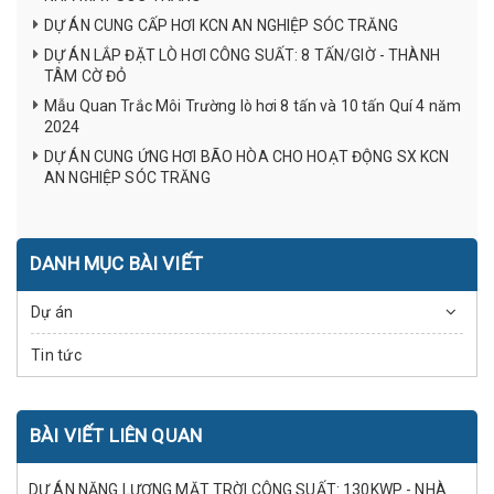
DỰ ÁN CUNG CẤP HƠI KCN AN NGHIỆP SÓC TRĂNG
DỰ ÁN LẮP ĐẶT LÒ HƠI CÔNG SUẤT: 8 TẤN/GIỜ - THÀNH
TÂM CỜ ĐỎ
Mẫu Quan Trắc Môi Trường lò hơi 8 tấn và 10 tấn Quí 4 năm
2024
DỰ ÁN CUNG ỨNG HƠI BÃO HÒA CHO HOẠT ĐỘNG SX KCN
AN NGHIỆP SÓC TRĂNG
DANH MỤC BÀI VIẾT
Dự án
Tin tức
BÀI VIẾT LIÊN QUAN
DỰ ÁN NĂNG LƯỢNG MẶT TRỜI CÔNG SUẤT: 130KWP - NHÀ