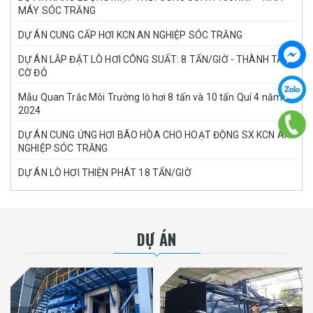
MÁY SÓC TRĂNG
DỰ ÁN CUNG CẤP HƠI KCN AN NGHIỆP SÓC TRĂNG
DỰ ÁN LẮP ĐẶT LÒ HƠI CÔNG SUẤT: 8 TẤN/GIỜ - THÀNH TÂM
CỜ ĐỎ
Mẫu Quan Trắc Môi Trường lò hơi 8 tấn và 10 tấn Quí 4 năm
2024
DỰ ÁN CUNG ỨNG HƠI BÃO HÒA CHO HOẠT ĐỘNG SX KCN AN
NGHIỆP SÓC TRĂNG
DỰ ÁN LÒ HƠI THIỆN PHÁT 18 TẤN/GIỜ
DỰ ÁN